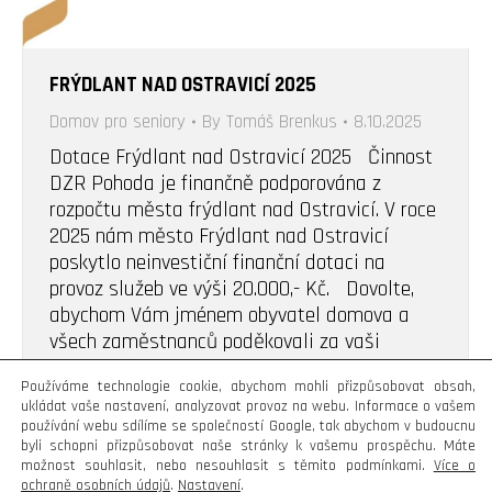
FRÝDLANT NAD OSTRAVICÍ 2025
Domov pro seniory
By
Tomáš Brenkus
8.10.2025
Dotace Frýdlant nad Ostravicí 2025 Činnost
DZR Pohoda je finančně podporována z
rozpočtu města frýdlant nad Ostravicí. V roce
2025 nám město Frýdlant nad Ostravicí
poskytlo neinvestiční finanční dotaci na
provoz služeb ve výši 20.000,- Kč. Dovolte,
abychom Vám jménem obyvatel domova a
všech zaměstnanců poděkovali za vaši
empatii při posuzování potřebnosti
Používáme technologie cookie, abychom mohli přizpůsobovat obsah,
dofinancování…
ukládat vaše nastavení, analyzovat provoz na webu. Informace o vašem
používání webu sdílíme se společností Google, tak abychom v budoucnu
byli schopni přizpůsobovat naše stránky k vašemu prospěchu. Máte
možnost souhlasit, nebo nesouhlasit s těmito podmínkami.
Více o
ochraně osobních údajů
.
Nastavení
.