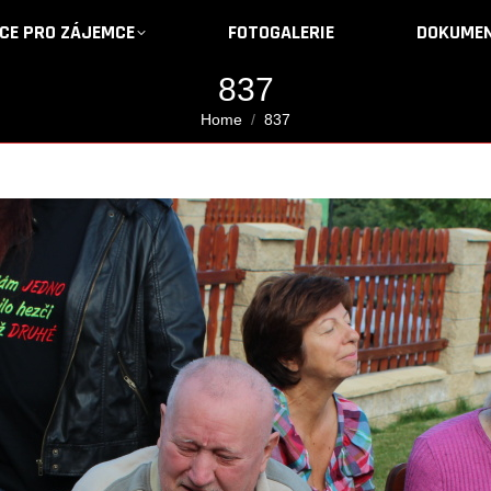
CE PRO ZÁJEMCE
CE PRO ZÁJEMCE
FOTOGALERIE
FOTOGALERIE
DOKUMEN
DOKUMEN
837
You are here:
Home
837