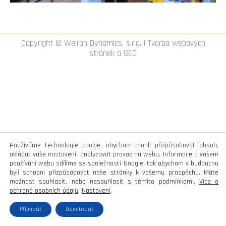
Copyright © Weiron Dynamics, s.r.o. |
Tvorba webových
stránek
a
SEO
Používáme technologie cookie, abychom mohli přizpůsobovat obsah,
ukládat vaše nastavení, analyzovat provoz na webu. Informace o vašem
používání webu sdílíme se společností Google, tak abychom v budoucnu
byli schopni přizpůsobovat naše stránky k vašemu prospěchu. Máte
možnost souhlasit, nebo nesouhlasit s těmito podmínkami.
Více o
ochraně osobních údajů
.
Nastavení
.
Přijmout
Odmítnout