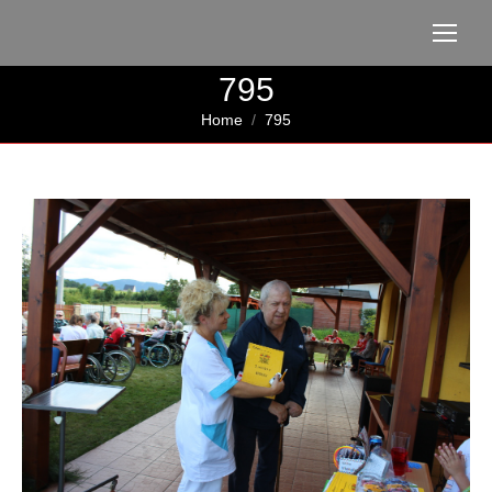
795
You are here:
Home
795