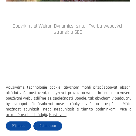
Copyright © Weiron Dynamics, s.r.o. |
Tvorba webových
stránek
a
SEO
Používáme technologie cookie, abychom mohli přizpůsobovat obsah,
ukládat vaše nastavení, analyzovat provoz na webu. Informace o vašem
používání webu sdílíme se společností Google, tak abychom v budoucnu
byli schopni přizpůsobovat naše stránky k vašemu prospěchu. Máte
možnost souhlasit, nebo nesouhlasit s těmito podmínkami.
Více o
ochraně osobních údajů
.
Nastavení
.
Přijmout
Odmítnout