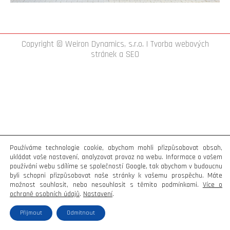
Copyright © Weiron Dynamics, s.r.o. |
Tvorba webových
stránek
a
SEO
Používáme technologie cookie, abychom mohli přizpůsobovat obsah,
ukládat vaše nastavení, analyzovat provoz na webu. Informace o vašem
používání webu sdílíme se společností Google, tak abychom v budoucnu
byli schopni přizpůsobovat naše stránky k vašemu prospěchu. Máte
možnost souhlasit, nebo nesouhlasit s těmito podmínkami.
Více o
ochraně osobních údajů
.
Nastavení
.
Přijmout
Odmítnout