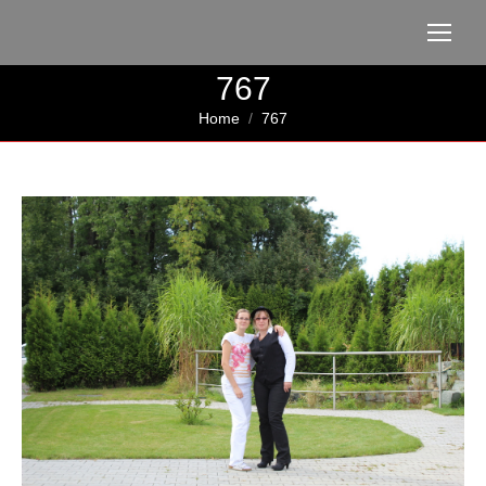
767
You are here:
Home
767