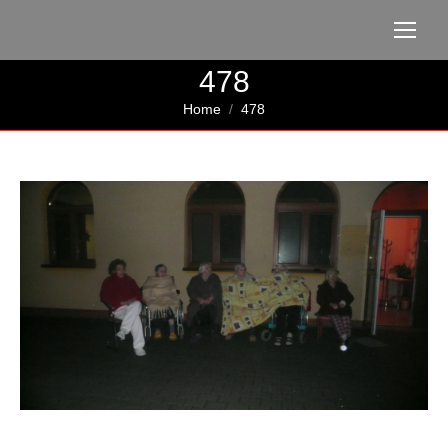
478
You are here:
Home
478