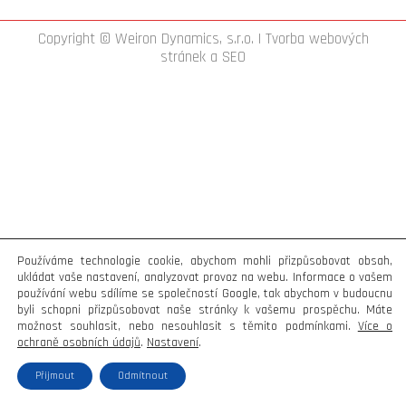
Copyright © Weiron Dynamics, s.r.o. |
Tvorba webových
stránek
a
SEO
Používáme technologie cookie, abychom mohli přizpůsobovat obsah,
ukládat vaše nastavení, analyzovat provoz na webu. Informace o vašem
používání webu sdílíme se společností Google, tak abychom v budoucnu
byli schopni přizpůsobovat naše stránky k vašemu prospěchu. Máte
možnost souhlasit, nebo nesouhlasit s těmito podmínkami.
Více o
ochraně osobních údajů
.
Nastavení
.
Přijmout
Odmítnout