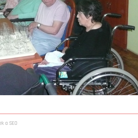
ek
a
SEO