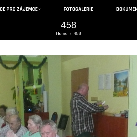
CE PRO ZÁJEMCE
CE PRO ZÁJEMCE
FOTOGALERIE
FOTOGALERIE
DOKUMEN
DOKUMEN
458
You are here:
Home
458