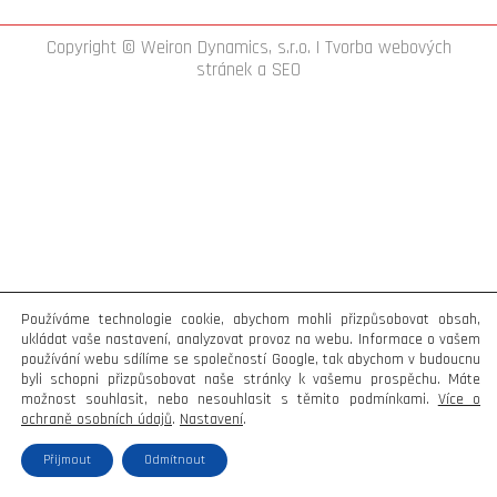
Copyright © Weiron Dynamics, s.r.o. |
Tvorba webových
stránek
a
SEO
Používáme technologie cookie, abychom mohli přizpůsobovat obsah,
ukládat vaše nastavení, analyzovat provoz na webu. Informace o vašem
používání webu sdílíme se společností Google, tak abychom v budoucnu
byli schopni přizpůsobovat naše stránky k vašemu prospěchu. Máte
možnost souhlasit, nebo nesouhlasit s těmito podmínkami.
Více o
ochraně osobních údajů
.
Nastavení
.
Přijmout
Odmítnout