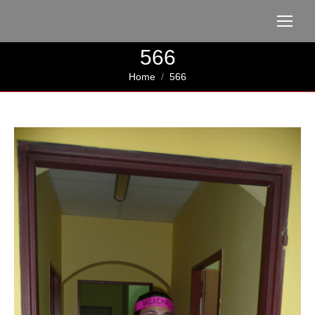
566
You are here:
Home
566