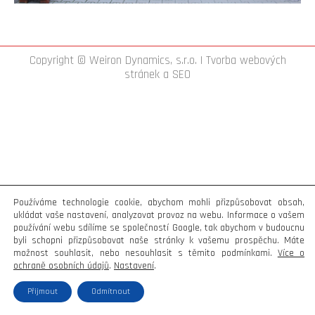
Copyright © Weiron Dynamics, s.r.o. |
Tvorba webových
stránek
a
SEO
Používáme technologie cookie, abychom mohli přizpůsobovat obsah,
ukládat vaše nastavení, analyzovat provoz na webu. Informace o vašem
používání webu sdílíme se společností Google, tak abychom v budoucnu
byli schopni přizpůsobovat naše stránky k vašemu prospěchu. Máte
možnost souhlasit, nebo nesouhlasit s těmito podmínkami.
Více o
ochraně osobních údajů
.
Nastavení
.
Přijmout
Odmítnout