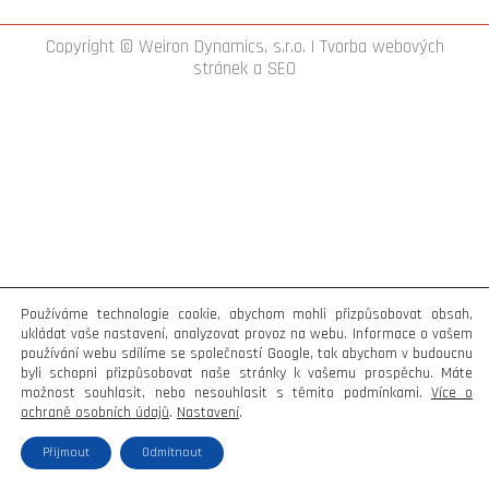
Copyright © Weiron Dynamics, s.r.o. |
Tvorba webových
stránek
a
SEO
Používáme technologie cookie, abychom mohli přizpůsobovat obsah,
ukládat vaše nastavení, analyzovat provoz na webu. Informace o vašem
používání webu sdílíme se společností Google, tak abychom v budoucnu
byli schopni přizpůsobovat naše stránky k vašemu prospěchu. Máte
možnost souhlasit, nebo nesouhlasit s těmito podmínkami.
Více o
ochraně osobních údajů
.
Nastavení
.
Přijmout
Odmítnout