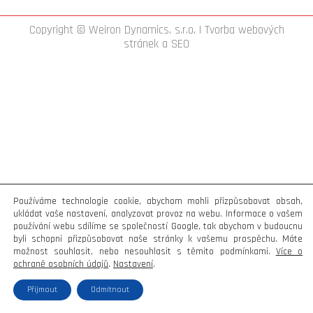
Copyright © Weiron Dynamics, s.r.o. |
Tvorba webových
stránek
a
SEO
Používáme technologie cookie, abychom mohli přizpůsobovat obsah,
ukládat vaše nastavení, analyzovat provoz na webu. Informace o vašem
používání webu sdílíme se společností Google, tak abychom v budoucnu
byli schopni přizpůsobovat naše stránky k vašemu prospěchu. Máte
možnost souhlasit, nebo nesouhlasit s těmito podmínkami.
Více o
ochraně osobních údajů
.
Nastavení
.
Přijmout
Odmítnout