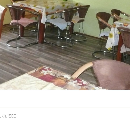
ek
a
SEO